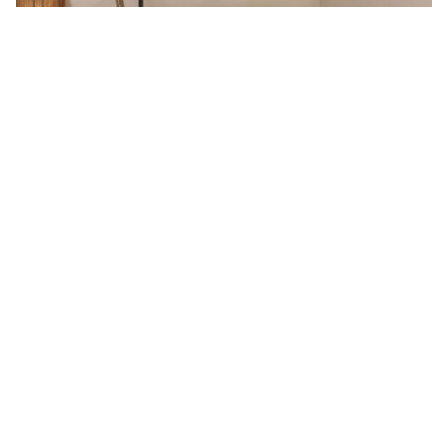
LES NOUVELLES ÉDITIONS
DE TAPIS CHEZ MARCILHAC
- 2021
Pour la Galerie Marcilhac, la Maison LELEU a sélectionné deux
designs d’archives de tapis jamais édités jusqu’à présent. Ces
designs très exclusifs sont édités en partenariat avec la galerie et
visibles au sein de cette célèbre Galerie d’art rue Bonaparte à
Paris. Modèles "
Torbellino
" et "
Joya
".